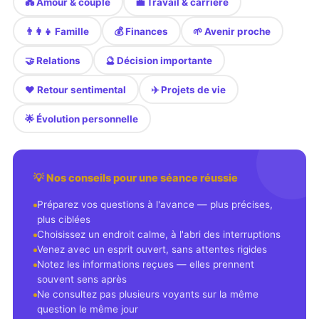
💑 Amour & couple
💼 Travail & carrière
👨‍👩‍👧 Famille
💰 Finances
🌱 Avenir proche
🤝 Relations
🔮 Décision importante
❤️ Retour sentimental
✈️ Projets de vie
🌟 Évolution personnelle
💡 Nos conseils pour une séance réussie
Préparez vos questions à l'avance — plus précises,
plus ciblées
Choisissez un endroit calme, à l'abri des interruptions
Venez avec un esprit ouvert, sans attentes rigides
Notez les informations reçues — elles prennent
souvent sens après
Ne consultez pas plusieurs voyants sur la même
question le même jour