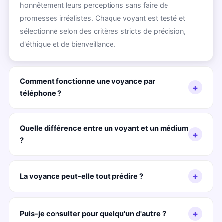
honnêtement leurs perceptions sans faire de
promesses irréalistes. Chaque voyant est testé et
sélectionné selon des critères stricts de précision,
d'éthique et de bienveillance.
Comment fonctionne une voyance par
+
téléphone ?
Le voyant se connecte à votre énergie grâce à votre
voix et vos vibrations. Ce canal favorise une connexion
Quelle différence entre un voyant et un médium
+
intuitive précise et immédiate. Aussi efficace qu'une
?
consultation en face à face, avec l'avantage de la
Un voyant perçoit des informations sur une personne
discrétion.
vivante — présent, passé, tendances de l'avenir. Un
+
La voyance peut-elle tout prédire ?
médium établit un contact avec des énergies
Non, et tout voyant honnête vous le dira. Elle lit les
spirituelles. Certains praticiens combinent les deux
tendances du moment présent. Vos choix font évoluer
+
dons.
Puis-je consulter pour quelqu'un d'autre ?