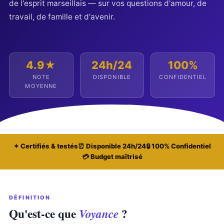
de l'esprit marseillais — sur vos questions d'amour, de
travail, de famille et d'avenir.
4.9★
24h/24
100%
NOTE
DISPONIBLE
CONFIDENTIEL
MOYENNE
✦ Certifiés & testés
⏰ Disponible 24h/24
🔒 100% Confidentiel
💳 Budget maîtrisé
DÉFINITION
Qu'est-ce que
?
Voyance