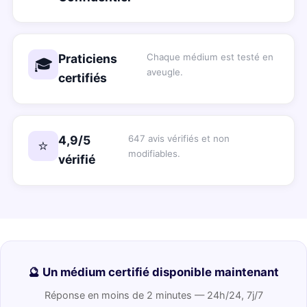
Praticiens
Chaque médium est testé en
🎓
aveugle.
certifiés
4,9/5
647 avis vérifiés et non
⭐
modifiables.
vérifié
🔮 Un médium certifié disponible maintenant
Réponse en moins de 2 minutes — 24h/24, 7j/7