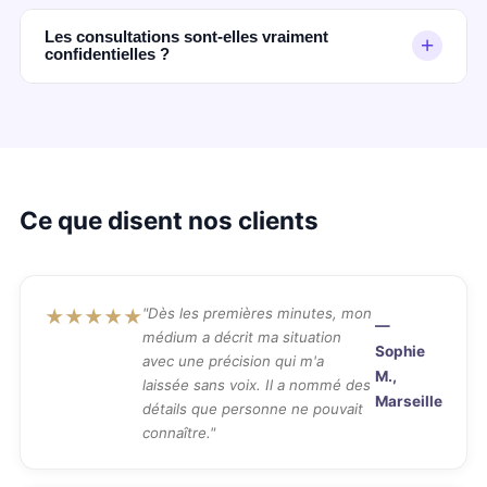
Vous raccrochez quand vous le souhaitez.
En audiotel sans CB : 0,40€/min + prix appel selon
opérateur. En voyance privée CB : forfaits de 15€ à
Les consultations sont-elles vraiment
+
confidentielles ?
75€.
Totalement. En audiotel, aucune information
personnelle n'est requise. En voyance privée, vos
données sont protégées conformément au RGPD.
Ce que disent nos clients
"Dès les premières minutes, mon
★★★★★
—
médium a décrit ma situation
Sophie
avec une précision qui m'a
M.,
laissée sans voix. Il a nommé des
Marseille
détails que personne ne pouvait
connaître."