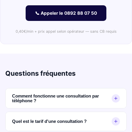
📞 Appeler le 0892 88 07 50
0,40€/min + prix appel selon opérateur — sans CB requis
Questions fréquentes
Comment fonctionne une consultation par
+
téléphone ?
Appelez le 0892 88 07 50. Un médium certifié
répond en moins de 2 minutes. Vous exposez votre
+
Quel est le tarif d'une consultation ?
situation, il perçoit et vous transmet sa guidance.