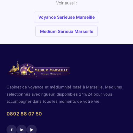
Voir aussi :
Voyance Serieuse Marseille
Medium Serieux Marseille
Cabinet de voyance et médiumnité basé à Marseille. Médiums
sélectionnés avec rigueur, disponibles 24h/24 pour vous
accompagner dans tous les moments de votre vie.
0892 88 07 50
f
in
▶