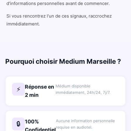
d'informations personnelles avant de commencer.
Si vous rencontrez l'un de ces signaux, raccrochez
immédiatement.
Pourquoi choisir Medium Marseille ?
Réponse en
Médium disponible
⚡
immédiatement, 24h/24, 7j/7.
2 min
100%
Aucune information personnelle
🔒
requise en audiotel.
Confidentiel