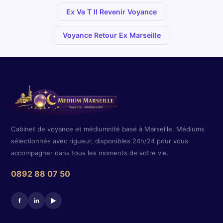
Ex Va T Il Revenir Voyance
Voyance Retour Ex Marseille
Cabinet de voyance et médiumnité basé à Marseille. Médiums
sélectionnés avec rigueur, disponibles 24h/24 pour vous
accompagner dans tous les moments de votre vie.
0892 88 07 50
f
in
▶