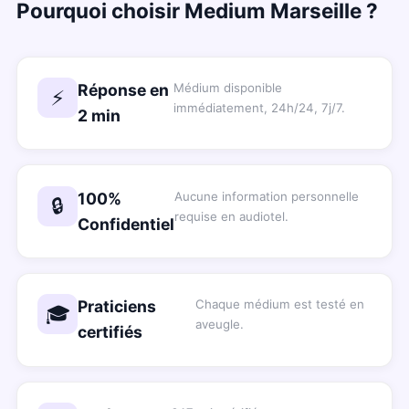
Pourquoi choisir Medium Marseille ?
Réponse en
Médium disponible
⚡
immédiatement, 24h/24, 7j/7.
2 min
100%
Aucune information personnelle
🔒
requise en audiotel.
Confidentiel
Praticiens
Chaque médium est testé en
🎓
aveugle.
certifiés