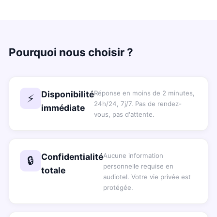
Pourquoi nous choisir ?
Disponibilité
Réponse en moins de 2 minutes,
⚡
24h/24, 7j/7. Pas de rendez-
immédiate
vous, pas d'attente.
Confidentialité
Aucune information
🔒
personnelle requise en
totale
audiotel. Votre vie privée est
protégée.