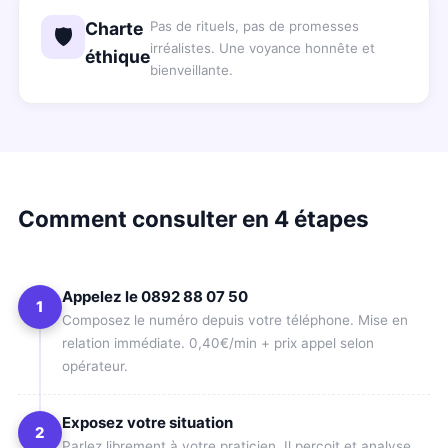
Charte
Pas de rituels, pas de promesses
🛡️
irréalistes. Une voyance honnête et
éthique
bienveillante.
Comment consulter en 4 étapes
Appelez le 0892 88 07 50
1
Composez le numéro depuis votre téléphone. Mise en
relation immédiate. 0,40€/min + prix appel selon
opérateur.
Exposez votre situation
2
Parlez librement à votre praticien. Il perçoit et analyse