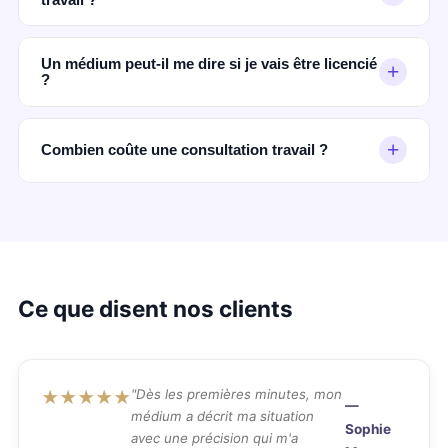
Oui — de nombreux clients consultent nos
médiums pour des décisions professionnelles
Un médium peut-il me dire si je vais être licencié
+
?
importantes. Ils perçoivent les probabilités et les
tendances que les analyses rationnelles ne
Un médium honnête ne donne pas de certitude
peuvent pas détecter.
absolue, mais peut percevoir des tensions ou des
+
Combien coûte une consultation travail ?
probabilités dans votre environnement
professionnel.
En audiotel : 0,40€/min + prix appel selon
opérateur. En voyance privée CB : à partir de
15€/10 minutes.
Ce que disent nos clients
"Dès les premières minutes, mon
★★★★★
—
médium a décrit ma situation
Sophie
avec une précision qui m'a