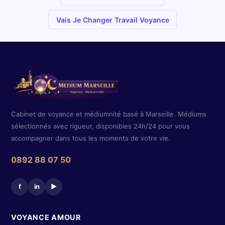
Vais Je Changer Travail Voyance
Cabinet de voyance et médiumnité basé à Marseille. Médiums
sélectionnés avec rigueur, disponibles 24h/24 pour vous
accompagner dans tous les moments de votre vie.
0892 88 07 50
f
in
▶
VOYANCE AMOUR