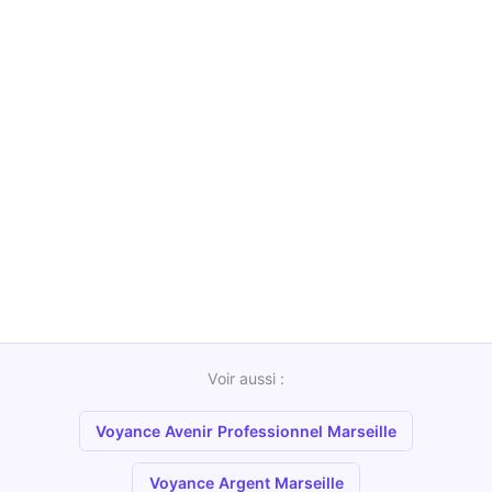
Consultez maintenant
Disponible en moins de 2 minutes — 24h/24, 7j/7.
📞 Appeler le 0892 88 07 50
Voir les tarifs
📞 0892 88 07 50 — 0,40€/min + prix appel selon opérateur
Voir aussi :
Voyance Avenir Professionnel Marseille
Voyance Argent Marseille