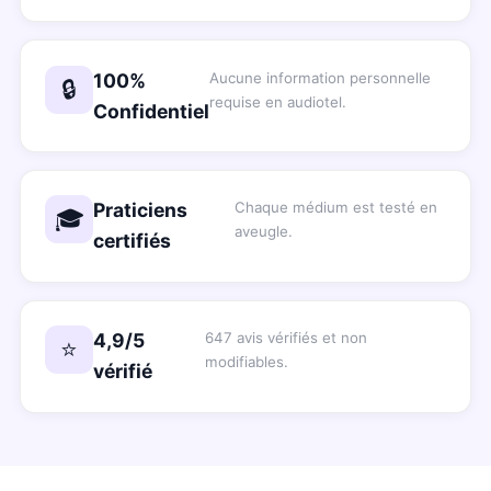
100%
Aucune information personnelle
🔒
requise en audiotel.
Confidentiel
Praticiens
Chaque médium est testé en
🎓
aveugle.
certifiés
4,9/5
647 avis vérifiés et non
⭐
modifiables.
vérifié