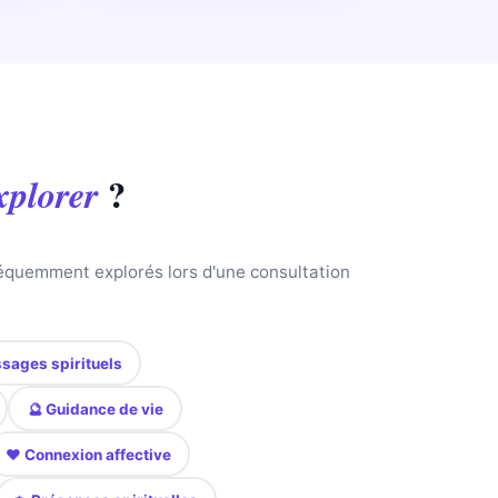
?
xplorer
fréquemment explorés lors d'une consultation
sages spirituels
🔮 Guidance de vie
❤️ Connexion affective