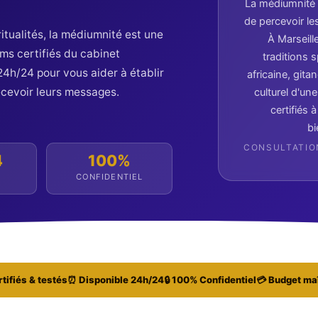
La médiumnité e
de percevoir le
ritualités, la médiumnité est une
À Marseill
ms certifiés du cabinet
traditions 
24h/24 pour vous aider à établir
africaine, gita
ecevoir leurs messages.
culturel d'u
certifiés
bi
CONSULTATION
4
100%
E
CONFIDENTIEL
tifiés & testés
⏰ Disponible 24h/24
🔒 100% Confidentiel
💳 Budget ma