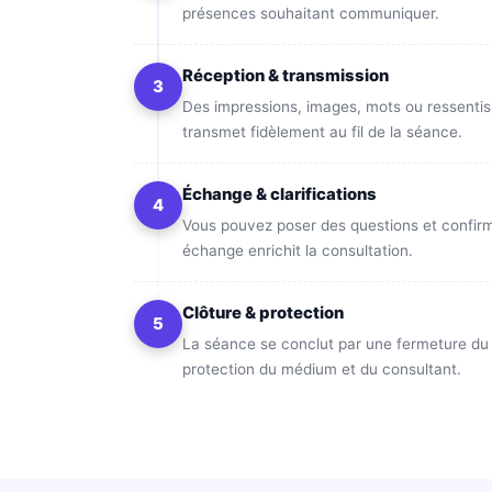
présences souhaitant communiquer.
Réception & transmission
3
Des impressions, images, mots ou ressentis
transmet fidèlement au fil de la séance.
Échange & clarifications
4
Vous pouvez poser des questions et confir
échange enrichit la consultation.
Clôture & protection
5
La séance se conclut par une fermeture du c
protection du médium et du consultant.