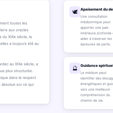
Apaisement du de
🕊️
Une consultation
médiumnique peut
ment toutes les
apporter une paix
riens aux oracles
intérieure profonde 
 du XIXe siècle, la
aider à traverser les
lles a toujours été au
épreuves de perte.
ardec au XIXe siècle, a
Guidance spiritue
🔮
ue plus structurée.
Le médium peut
tique dans le respect
identifier des bloca
énergétiques et gui
 absolue sur ce qui
vers une meilleure
compréhension du
chemin de vie.