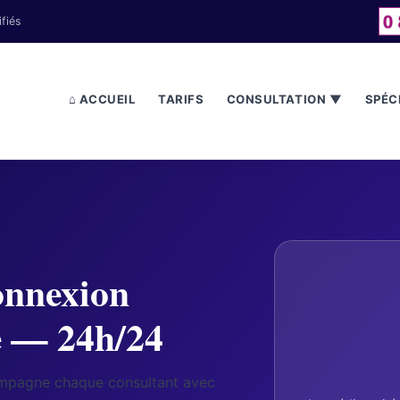
fiés
⌂ ACCUEIL
TARIFS
CONSULTATION ▼
SPÉC
nnexion
ue — 24h/24
ompagne chaque consultant avec