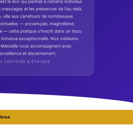
st le don qui permet à certains individus
s messages et les présences de l'au-delà.
e, ville aux carrefours de nombreuses
spirituelles — provençale, maghrébine,
ne — cette pratique s'inscrit dans un tissu
ne richesse exceptionnelle. Nos médiums
 à Marseille vous accompagnent avec
enveillance et discernement.
 CERTIFIÉE & ÉTHIQUE
îtrisé