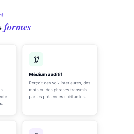
TÉ
s
formes
👂
Médium auditif
Perçoit des voix intérieures, des
ns
mots ou des phrases transmis
ecte
par les présences spirituelles.
s.