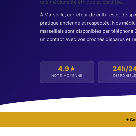
une médiumnité éthique et certifiée.
À Marseille, carrefour de cultures et de spi
pratique ancienne et respectée. Nos médiu
marseillais sont disponibles par téléphone 
un contact avec vos proches disparus et r
4.9★
24h/2
NOTE MOYENNE
DISPONIBL
✦ Cer