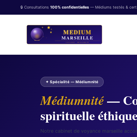
🔒 Consultations
100% confidentielles
— Médiums testés & certi
✦ Spécialité — Médiumnité
— Co
Médiumnité
spirituelle éthiq
Notre cabinet de voyance marseille acc