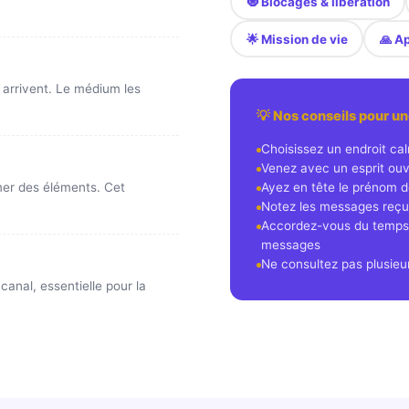
🧿 Blocages & libération
🌟 Mission de vie
🙏 A
 arrivent. Le médium les
💡 Nos conseils pour u
Choisissez un endroit ca
Venez avec un esprit ouve
Ayez en tête le prénom d
mer des éléments. Cet
Notez les messages reçu
Accordez-vous du temps a
messages
Ne consultez pas plusieu
anal, essentielle pour la