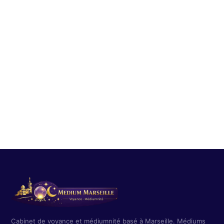
Disponible en moins de 2 minutes — 24h/24, 7j/7 — en
toute confidentialité.
📞 Appeler le 0892 88 07 50
Voir les tarifs
📞 0892 88 07 50 — 0,40€/min + prix appel selon opérateur —
France métropolitaine
Cabinet de voyance et médiumnité basé à Marseille. Médiums