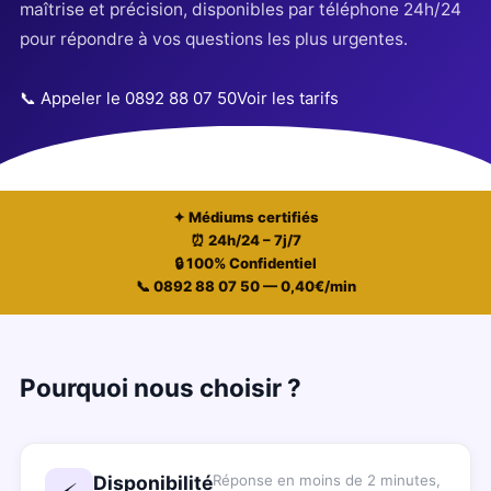
maîtrise et précision, disponibles par téléphone 24h/24
pour répondre à vos questions les plus urgentes.
📞 Appeler le 0892 88 07 50
Voir les tarifs
✦ Médiums certifiés
⏰ 24h/24 – 7j/7
🔒 100% Confidentiel
📞 0892 88 07 50 — 0,40€/min
Pourquoi nous choisir ?
Disponibilité
Réponse en moins de 2 minutes,