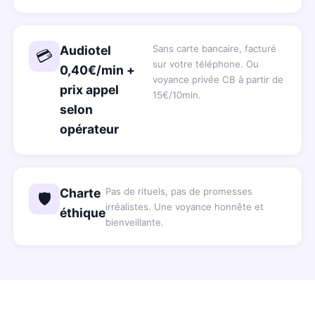
Audiotel
Sans carte bancaire, facturé
💳
sur votre téléphone. Ou
0,40€/min +
voyance privée CB à partir de
prix appel
15€/10min.
selon
opérateur
Charte
Pas de rituels, pas de promesses
🛡️
irréalistes. Une voyance honnête et
éthique
bienveillante.