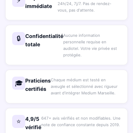
⚡
24h/24, 7j/7. Pas de rendez-
immédiate
vous, pas d'attente.
Confidentialité
Aucune information
🔒
personnelle requise en
totale
audiotel. Votre vie privée est
protégée.
Praticiens
Chaque médium est testé en
🎓
aveugle et sélectionné avec rigueur
certifiés
avant d'intégrer Medium Marseille.
4,9/5
647+ avis vérifiés et non modifiables. Une
⭐
note de confiance constante depuis 2019.
vérifié