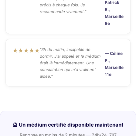
Patrick
précis à chaque fois. Je
R.,
recommande vivement."
Marseille
8e
"3h du matin, incapable de
★★★★★
— Céline
dormir. J'ai appelé et le médium
P.,
était là immédiatement. Une
Marseille
consultation qui m'a vraiment
11e
aidée."
🔮 Un médium certifié disponible maintenant
Réponse en moins de 2 minutes — 24h/24, 7j/7