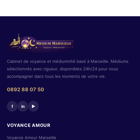
Cabinet de voyance et médiumnité basé à Marseille. Médiums
sélectionnés avec rigueur, disponibles 24h/24 pour vous
accompagner dans tous les moments de votre vie.
0892 88 07 50
f
in
▶
VOYANCE AMOUR
Voyance Amour Marseille