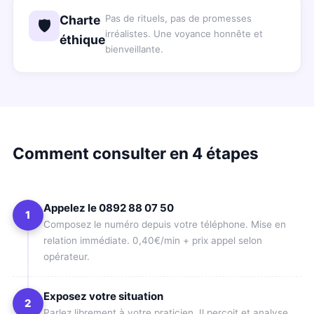
Charte
Pas de rituels, pas de promesses
🛡️
irréalistes. Une voyance honnête et
éthique
bienveillante.
Comment consulter en 4 étapes
Appelez le 0892 88 07 50
1
Composez le numéro depuis votre téléphone. Mise en
relation immédiate. 0,40€/min + prix appel selon
opérateur.
Exposez votre situation
2
Parlez librement à votre praticien. Il perçoit et analyse