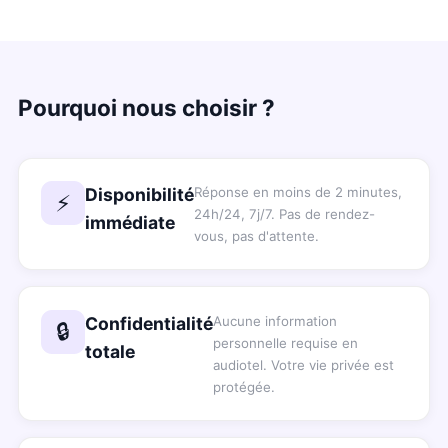
Pourquoi nous choisir ?
Disponibilité
Réponse en moins de 2 minutes,
⚡
24h/24, 7j/7. Pas de rendez-
immédiate
vous, pas d'attente.
Confidentialité
Aucune information
🔒
personnelle requise en
totale
audiotel. Votre vie privée est
protégée.